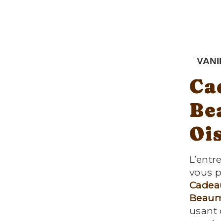
VANI
Ca
Be
Oi
L’entr
vous p
Cadea
Beaum
usant 