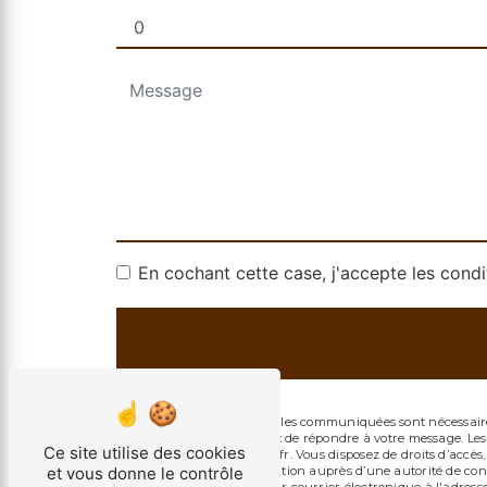
En cochant cette case, j'accepte les condi
** Les données personnelles communiquées sont nécessaires
traitants dans le seul but de répondre à votre message. 
Ce site utilise des cookies
chocolat-fleury@orange.fr. Vous disposez de droits d’accès, 
et vous donne le contrôle
d’introduire une réclamation auprès d’une autorité de contr